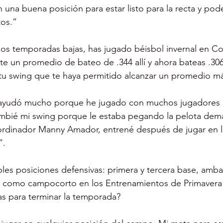
 una buena posición para estar listo para la recta y pode
tos.”
dos temporadas bajas, has jugado béisbol invernal en Co
te un promedio de bateo de .344 allí y ahora bateas .30
tu swing que te haya permitido alcanzar un promedio má
e ayudó mucho porque he jugado con muchos jugadores 
bié mi swing porque le estaba pegando la pelota dema
rdinador Manny Amador, entrené después de jugar en la 
”.
les posiciones defensivas: primera y tercera base, amba
uso como campocorto en los Entrenamientos de Primavera
as para terminar la temporada?