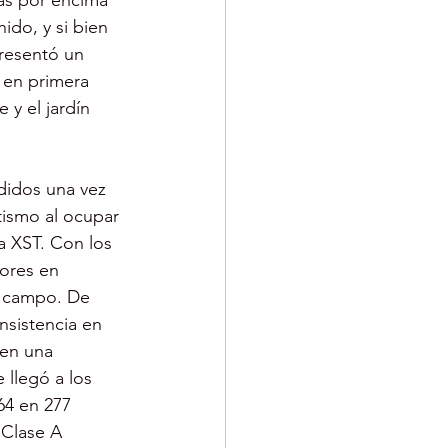
as por encima 
ido, y si bien 
presentó un 
 en primera 
 y el jardín 
didos una vez 
tismo al ocupar 
a XST. Con los 
dores en 
l campo. De 
nsistencia en 
en una 
llegó a los 
64 en 277 
 Clase A 