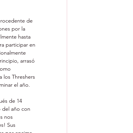
 procedente de 
ones por la 
lmente hasta 
a participar en 
ionalmente 
incipio, arrasó 
 como 
a los Threshers 
minar el año.
ués de 14 
o del año con 
s nos 
es! Sus 