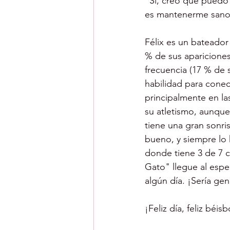
“Sí, creo que puedo
es mantenerme sano, 
Félix es un bateador
% de sus apariciones
frecuencia (17 % de 
habilidad para conec
principalmente en la
su atletismo, aunque
tiene una gran sonri
bueno, y siempre lo h
donde tiene 3 de 7 c
Gato" llegue al espec
algún día. ¡Sería geni
¡Feliz día, feliz béisb