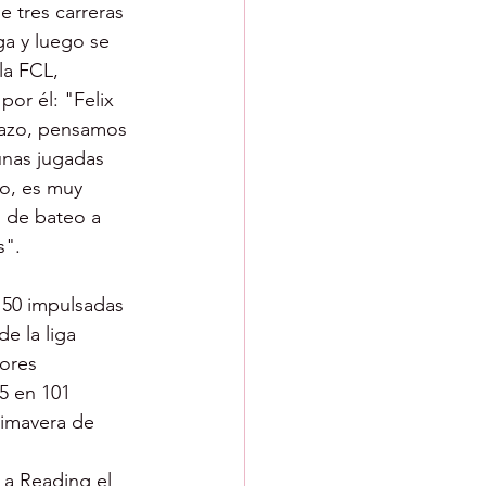
 tres carreras 
ga y luego se 
la FCL, 
or él: "Felix 
razo, pensamos 
unas jugadas 
go, es muy 
s de bateo a 
s".
 50 impulsadas 
e la liga 
ores 
5 en 101 
imavera de 
 a Reading el 