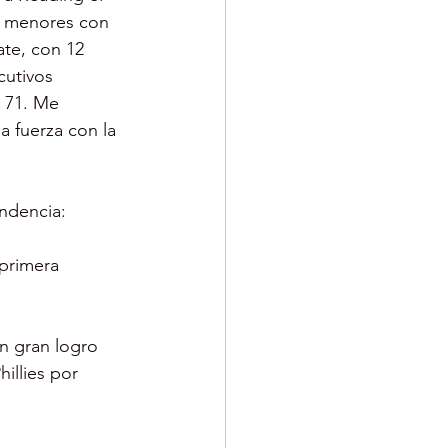
s menores con 
ate, con 12 
cutivos 
 71. Me 
a fuerza con la 
ondencia:
 primera 
n gran logro 
illies por 