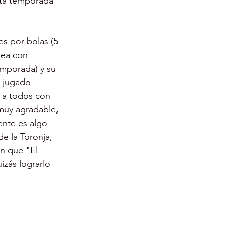
sta temporada 
s por bolas (5 
tea con 
emporada) y su 
a jugado 
 a todos con 
muy agradable, 
ente es algo 
e la Toronja, 
n que "El 
izás lograrlo 