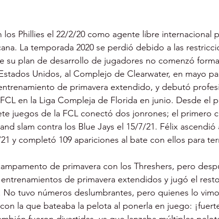
n los Phillies el 22/2/20 como agente libre internacional
ana. La temporada 2020 se perdió debido a las restricci
e su plan de desarrollo de jugadores no comenzó forma
Estados Unidos, al Complejo de Clearwater, en mayo par
trenamiento de primavera extendido, y debutó profes
a FCL en la Liga Compleja de Florida en junio. Desde el pr
iete juegos de la FCL conectó dos jonrones; el primero
and slam contra los Blue Jays el 15/7/21. Félix ascendió 
/21 y completó 109 apariciones al bate con ellos para ter
 campamento de primavera con los Threshers, pero desp
 entrenamientos de primavera extendidos y jugó el rest
CL. No tuvo números deslumbrantes, pero quienes lo vimo
con la que bateaba la pelota al ponerla en juego: ¡fuert