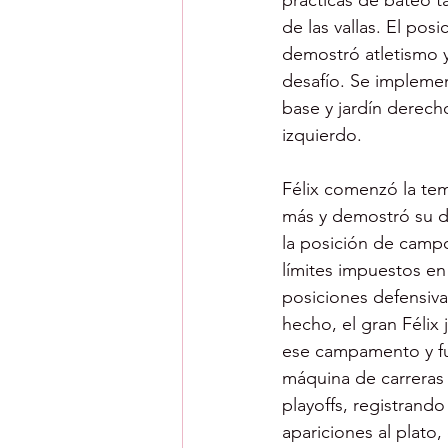
prácticas de bateo t
de las vallas. El pos
demostró atletismo y
desafío. Se impleme
base y jardín derecho
izquierdo.
Félix comenzó la te
más y demostró su di
la posición de campo
límites impuestos en
posiciones defensiv
hecho, el gran Félix
ese campamento y fue
máquina de carreras 
playoffs, registrand
apariciones al plato,