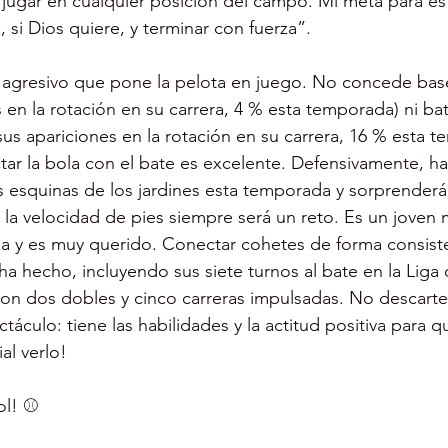
 jugar en cualquier posición del campo. Mi meta para e
si Dios quiere, y terminar con fuerza”.
 agresivo que pone la pelota en juego. No concede base
 en la rotación en su carrera, 4 % esta temporada) ni ba
sus apariciones en la rotación en su carrera, 16 % esta t
tar la bola con el bate es excelente. Defensivamente, h
s esquinas de los jardines esta temporada y sorprenderá
 la velocidad de pies siempre será un reto. Es un joven 
sa y es muy querido. Conectar cohetes de forma consist
a hecho, incluyendo sus siete turnos al bate en la Liga d
on dos dobles y cinco carreras impulsadas. No descarte
táculo: tiene las habilidades y la actitud positiva para qu
al verlo!
ol! ⚾️