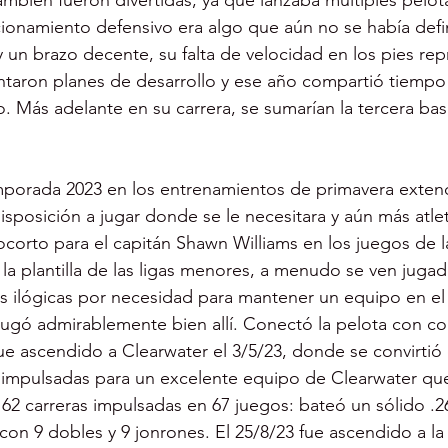
ambién fueron divertidas, ya que lanzaba múltiples pelot
icionamiento defensivo era algo que aún no se había defin
 un brazo decente, su falta de velocidad en los pies re
ntaron planes de desarrollo y ese año compartió tiempo
. Más adelante en su carrera, se sumarían la tercera base
mporada 2023 en los entrenamientos de primavera exten
sposición a jugar donde se le necesitara y aún más atle
corto para el capitán Shawn Williams en los juegos de l
 la plantilla de las ligas menores, a menudo se ven juga
as ilógicas por necesidad para mantener un equipo en e
 jugó admirablemente bien allí. Conectó la pelota con co
 ascendido a Clearwater el 3/5/23, donde se convirtió 
impulsadas para un excelente equipo de Clearwater que 
o 62 carreras impulsadas en 67 juegos: bateó un sólido .2
 con 9 dobles y 9 jonrones. El 25/8/23 fue ascendido a la