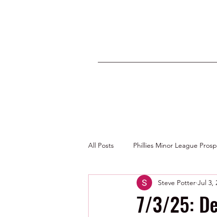
All Posts
Phillies Minor League Pros
Steve Potter
Jul 3,
Photos by George Youngs Jr
7/3/25: De