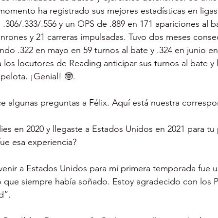
 momento ha registrado sus mejores estadísticas en liga
 .306/.333/.556 y un OPS de .889 en 171 apariciones al b
 jonrones y 21 carreras impulsadas. Tuvo dos meses conse
ndo .322 en mayo en 59 turnos al bate y .324 en junio en
os locutores de Reading anticipar sus turnos al bate y l
pelota. ¡Genial! 🤓.
e algunas preguntas a Félix. Aquí está nuestra corresp
lies en 2020 y llegaste a Estados Unidos en 2021 para tu
e esa experiencia?
venir a Estados Unidos para mi primera temporada fue u
o que siempre había soñado. Estoy agradecido con los Ph
d”.