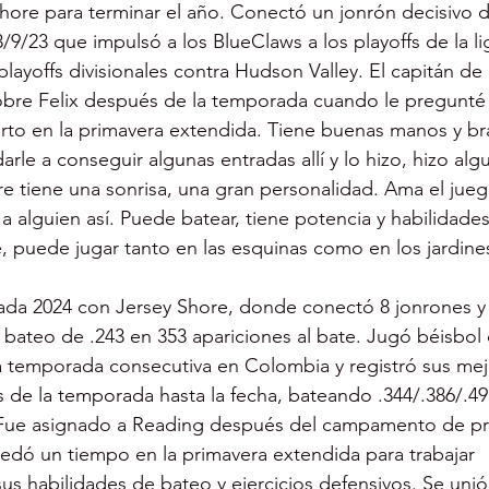
hore para terminar el año. Conectó un jonrón decisivo de
/9/23 que impulsó a los BlueClaws a los playoffs de la li
playoffs divisionales contra Hudson Valley. El capitán de 
sobre Felix después de la temporada cuando le pregunté p
o en la primavera extendida. Tiene buenas manos y b
rle a conseguir algunas entradas allí y lo hizo, hizo alg
re tiene una sonrisa, una gran personalidad. Ama el jue
 a alguien así. Puede batear, tiene potencia y habilidade
 puede jugar tanto en las esquinas como en los jardine
ada 2024 con Jersey Shore, donde conectó 8 jonrones y
ateo de .243 en 353 apariciones al bate. Jugó béisbol d
a temporada consecutiva en Colombia y registró sus mej
as de la temporada hasta la fecha, bateando .344/.386/.49
. Fue asignado a Reading después del campamento de pr
edó un tiempo en la primavera extendida para trabajar 
us habilidades de bateo y ejercicios defensivos. Se unió