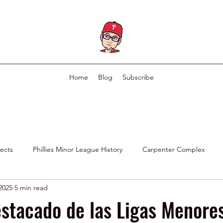
Home
Blog
Subscribe
pects
Phillies Minor League History
Carpenter Complex
 2025
5 min read
Phillies Scouting Department
Ex Phillies in Other Organizations
stacado de las Ligas Menores